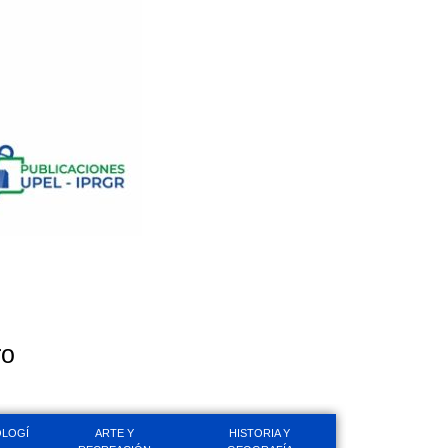
ro
LOGÍ
ARTE Y
HISTORIA Y