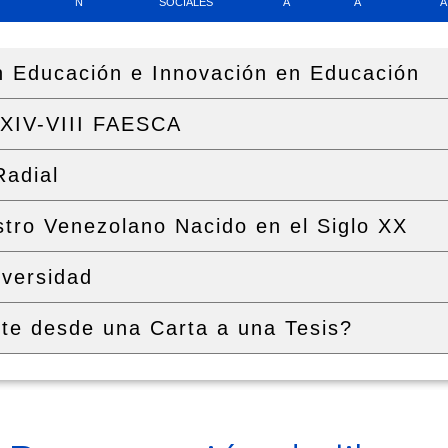
N
SOCIALES
A
A
A
en Educación e Innovación en Educación
XIV-VIII FAESCA
Radial
tro Venezolano Nacido en el Siglo XX
iversidad
te desde una Carta a una Tesis?