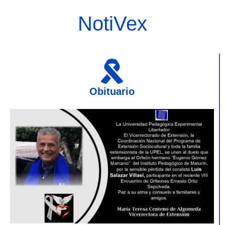
NotiVex
Obituario