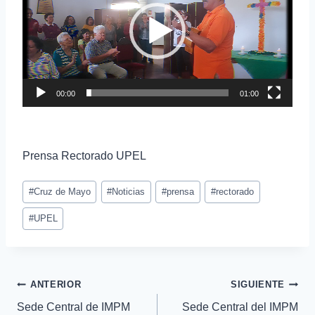
r
o
d
u
c
00:00
01:00
t
o
r
Prensa Rectorado UPEL
d
e
v
#
Cruz de Mayo
#
Noticias
#
prensa
#
rectorado
i
#
UPEL
d
e
o
ANTERIOR
SIGUIENTE
Sede Central de IMPM
Sede Central del IMPM