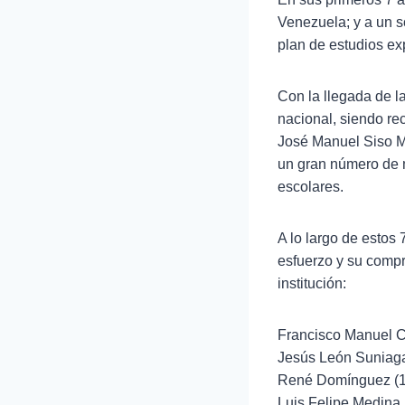
Venezuela; y a un so
plan de estudios e
Con la llegada de l
nacional, siendo re
José Manuel Siso Ma
un gran número de m
escolares.
A lo largo de estos
esfuerzo y su compr
institución:
Francisco Manuel C
Jesús León Suniag
René Domínguez (
Luis Felipe Medina