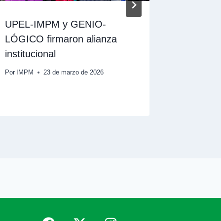
UPEL-IMPM y GENIO-
Comenzó
LÓGICO firmaron alianza
Univers
institucional
Por
Wendy
Por
IMPM
23 de marzo de 2026