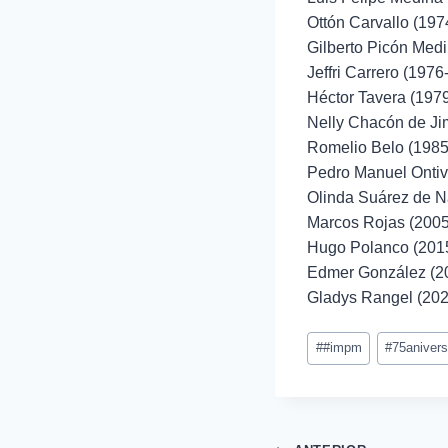
Ottón Carvallo (197
Gilberto Picón Med
Jeffri Carrero (1976
Héctor Tavera (197
Nelly Chacón de Ji
Romelio Belo (1985
Pedro Manuel Ontiv
Olinda Suárez de N
Marcos Rojas (200
Hugo Polanco (201
Edmer González (2
Gladys Rangel (202
#
#impm
#
75anivers