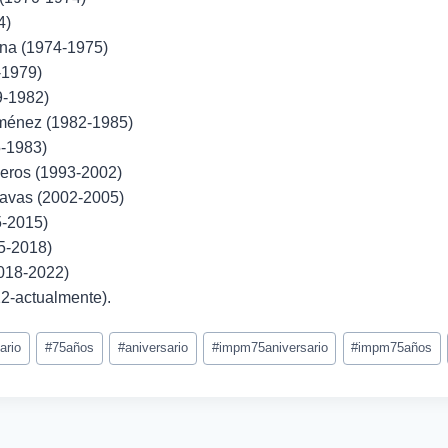
4)
ina (1974-1975)
-1979)
9-1982)
ménez (1982-1985)
-1983)
eros (1993-2002)
avas (2002-2005)
5-2015)
5-2018)
018-2022)
2-actualmente).
ario
#
75años
#
aniversario
#
impm75aniversario
#
impm75años