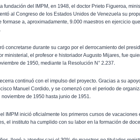
a fundación del IMPM, en 1948, el doctor Prieto Figueroa, mini
sentó al Congreso de los Estados Unidos de Venezuela su propu
 se formase a, aproximadamente, 9.000 maestros en ejercicio qu
.
ró concretarse durante su cargo por el derrocamiento del pres
 ministerial, el profesor e historiador Augusto Mijares, fue quien
oviembre de 1950, mediante la Resolución N° 2.237.
ecerra continuó con el impulso del proyecto. Gracias a su apoy
ancisco Manuel Cordido, y se comenzó con el periodo de organiz
 noviembre de 1950 hasta junio de 1951.
el IMPM inició oficialmente los primeros cursos de vacaciones
s, el instituto ha cumplido con su labor en la formación de doce
ños, llegó a atender casi el 30% de maestros no titulados regis