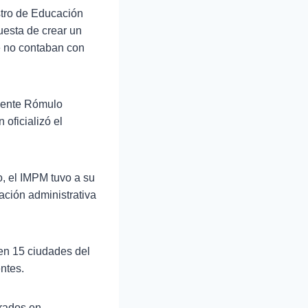
stro de Educación
esta de crear un
e no contaban con
idente Rómulo
 oficializó el
o, el IMPM tuvo a su
ación administrativa
 en 15 ciudades del
ntes.
trados en