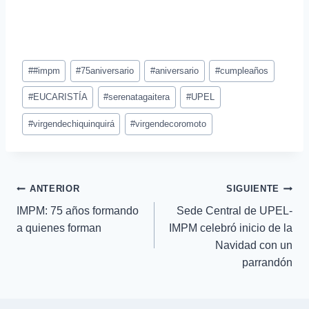
#
#impm
#
75aniversario
#
aniversario
#
cumpleaños
#
EUCARISTÍA
#
serenatagaitera
#
UPEL
#
virgendechiquinquirá
#
virgendecoromoto
ANTERIOR
SIGUIENTE
IMPM: 75 años formando
Sede Central de UPEL-
a quienes forman
IMPM celebró inicio de la
Navidad con un
parrandón