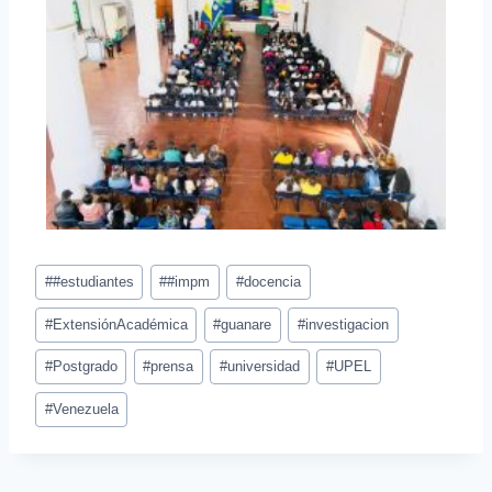
#
#estudiantes
#
#impm
#
docencia
#
ExtensiónAcadémica
#
guanare
#
investigacion
#
Postgrado
#
prensa
#
universidad
#
UPEL
#
Venezuela