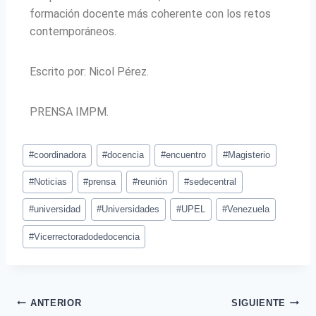
formación docente más coherente con los retos
contemporáneos.
Escrito por: Nicol Pérez.
PRENSA IMPM.
#
coordinadora
#
docencia
#
encuentro
#
Magisterio
#
Noticias
#
prensa
#
reunión
#
sedecentral
#
universidad
#
Universidades
#
UPEL
#
Venezuela
#
Vicerrectoradodedocencia
ANTERIOR
SIGUIENTE