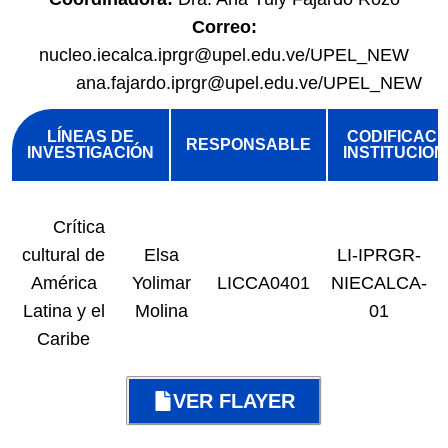
Correo:
nucleo.iecalca.iprgr@upel.edu.ve/UPEL_NEW
ana.fajardo.iprgr@upel.edu.ve/UPEL_NEW
LÍNEAS DE
CODIFICACI
RESPONSABLE
INVESTIGACIÓN
INSTITUCIO
Crítica
cultural de
Elsa
LI-IPRGR-
América
Yolimar
LICCA0401
NIECALCA-
Latina y el
Molina
01
Caribe
VER FLAYER