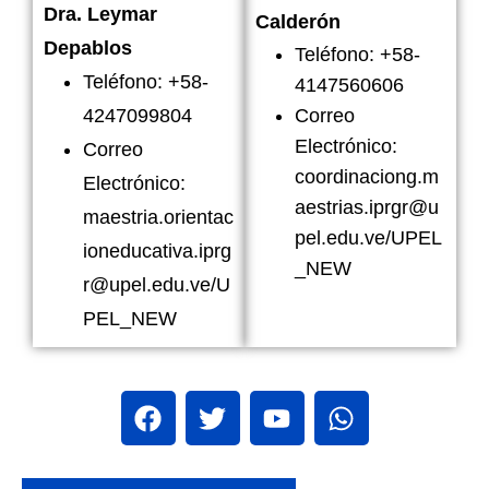
Dra. Leymar
Calderón
Depablos
Teléfono: +58-
Teléfono: +58-
4147560606
4247099804
Correo
Electrónico:
Correo
coordinaciong.m
Electrónico:
aestrias.iprgr@u
maestria.orientac
pel.edu.ve/UPEL
ioneducativa.iprg
_NEW
r@upel.edu.ve/U
PEL_NEW