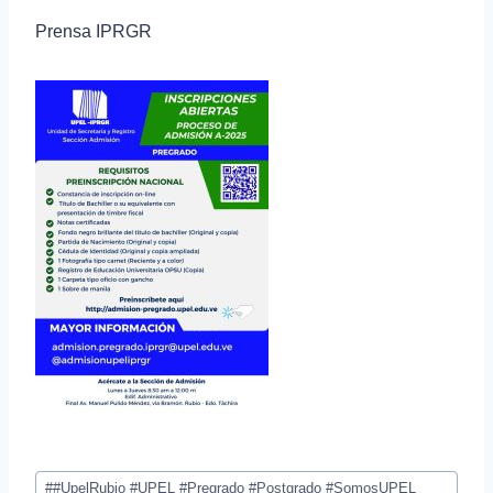
Prensa IPRGR
#
#UpelRubio #UPEL #Pregrado #Postgrado #SomosUPEL