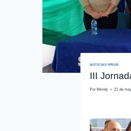
NOTICIAS IPRGR
III Jorna
Por
Wendy
21 de ma