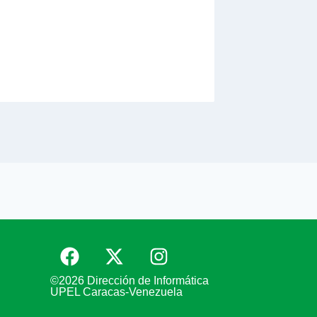
Pedagóg
Rubio
Por
Wendy
©2026 Dirección de Informática
UPEL Caracas-Venezuela