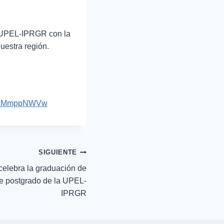
la UPEL-IPRGR con la
uestra región.
YnZ2MmppNWVw
SIGUIENTE
celebra la graduación de
e postgrado de la UPEL-
IPRGR