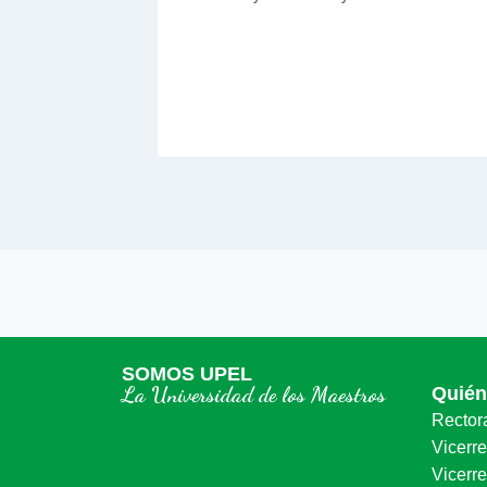
L-
025
SOMOS UPEL
La Universidad de los Maestros
Quié
Rector
Vicerr
Vicerre