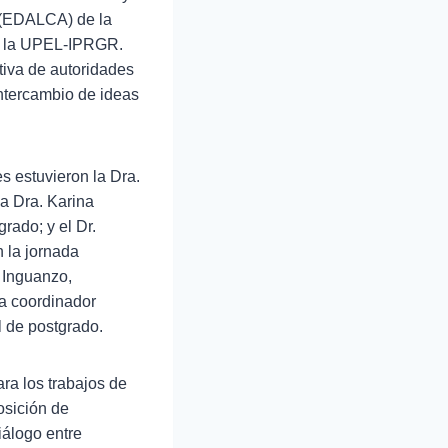
e (EDALCA) de la
de la UPEL-IPRGR.
tiva de autoridades
intercambio de ideas
s estuvieron la Dra.
a Dra. Karina
rado; y el Dr.
 la jornada
 Inguanzo,
ña coordinador
l de postgrado.
ara los trabajos de
osición de
iálogo entre