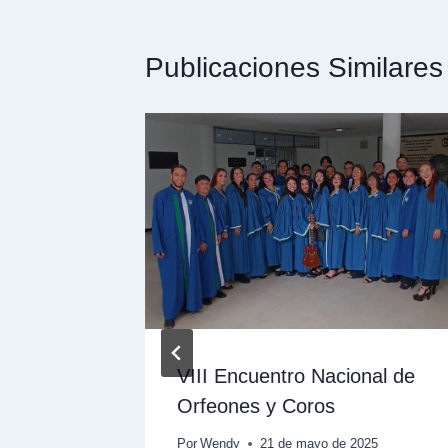
Publicaciones Similares
ayago,
VIII Encuentro Nacional de
n de 77
Orfeones y Coros
e
Por
Wendy
21 de mayo de 2025