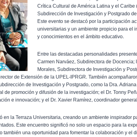
Crítica Cultural de América Latina y el Carib
Subdirección de Investigación y Postgrado 
Este evento se destacó por la participación ac
universitarias y un ambiente propicio para el 
y conocimientos en el ámbito educativo.
Entre las destacadas personalidades presente
Carmen Narváez, Subdirectora de Docencia; l
Morales, Subdirectora de Investigación y Postg
irector de Extensión de la UPEL-IPRGR. También acompañaron
ubdirección de Investigación y Postgrado, como la Dra. Adriana
l de promoción y difusión de la investigación; el Dr. Tonny Pe
ación e innovación; y el Dr. Xavier Ramírez, coordinador genera
ó en la Terraza Universitaria, creando un ambiente inspirador p
ntados. Este encuentro significó no solo un espacio para la exp
no también una oportunidad para fomentar la colaboración y el d