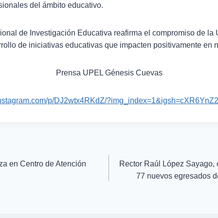
ionales del ámbito educativo.
cional de Investigación Educativa reafirma el compromiso de 
rrollo de iniciativas educativas que impacten positivamente en n
Prensa UPEL Génesis Cuevas
.instagram.com/p/DJ2wtx4RKdZ/?img_index=1&igsh=cXR6
a en Centro de Atención
Rector Raúl López Sayago, 
77 nuevos egresados d