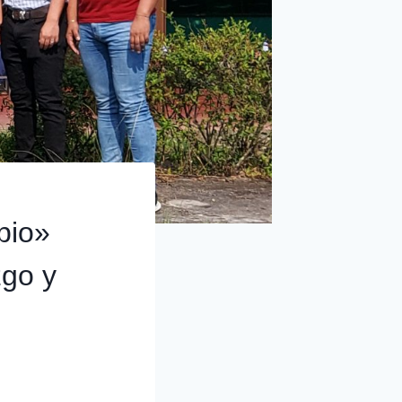
bio»
zgo y