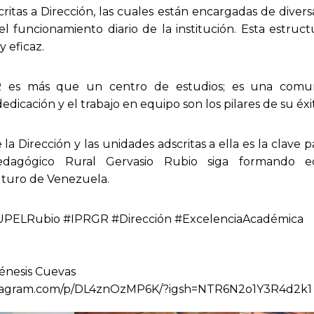
itas a Dirección, las cuales están encargadas de diver
el funcionamiento diario de la institución. Esta estru
y eficaz.
 es más que un centro de estudios; es una comu
edicación y el trabajo en equipo son los pilares de su éxi
e la Dirección y las unidades adscritas a ella es la clave 
Pedagógico Rural Gervasio Rubio siga formando 
futuro de Venezuela.
PELRubio #IPRGR #Dirección #ExcelenciaAcadémica
nesis Cuevas
stagram.com/p/DL4znOzMP6K/?igsh=NTR6N2o1Y3R4d2k1