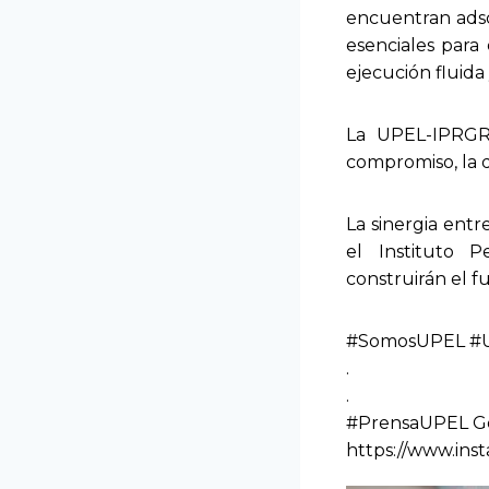
encuentran adscr
esenciales para 
ejecución fluida 
La UPEL-IPRGR
compromiso, la d
La sinergia entr
el Instituto 
construirán el 
#SomosUPEL #U
.
.
#PrensaUPEL Gé
https://www.in