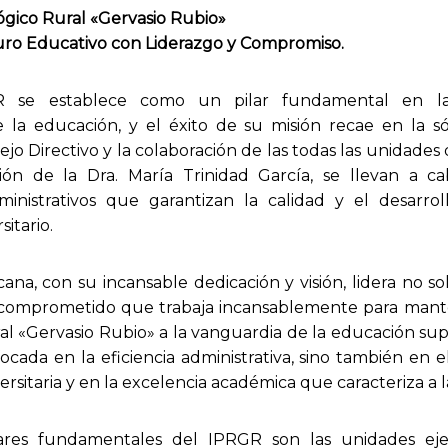
ógico Rural «Gervasio Rubio»
uro Educativo con Liderazgo y Compromiso.
 se establece como un pilar fundamental en l
e la educación, y el éxito de su misión recae en la só
jo Directivo y la colaboración de las todas las unidades 
ión de la Dra. María Trinidad García, se llevan a c
inistrativos que garantizan la calidad y el desarro
itario.
ana, con su incansable dedicación y visión, lidera no so
comprometido que trabaja incansablemente para mante
l «Gervasio Rubio» a la vanguardia de la educación supe
ocada en la eficiencia administrativa, sino también en e
sitaria y en la excelencia académica que caracteriza a la
ares fundamentales del IPRGR son las unidades ej