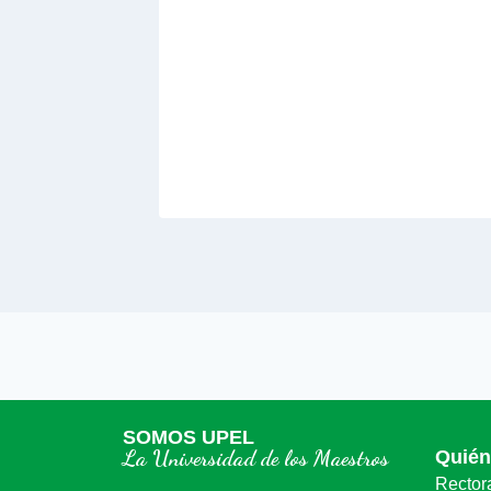
riodo
 2025
SOMOS UPEL
La Universidad de los Maestros
Quié
Rector