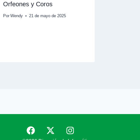
Orfeones y Coros
Preinscr
estudio
Por
Wendy
21 de mayo de 2025
Institut
«Gervas
Por
Wendy