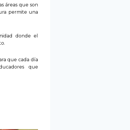
sas áreas que son
ctura permite una
nidad donde el
to.
para que cada día
educadores que