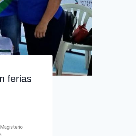
 ferias
 Magisterio
a.