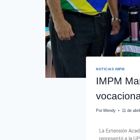
NOTICIAS IMPM
IMPM Mara
vocaciona
Por
Wendy
11 de abri
La Extensión Acad
representó a la UP