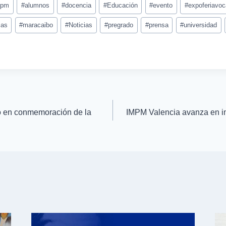
mpm
#
alumnos
#
docencia
#
Educación
#
evento
#
expoferiavoc
cas
#
maracaibo
#
Noticias
#
pregrado
#
prensa
#
universidad
o en conmemoración de la
IMPM Valencia avanza en i