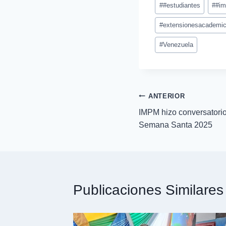
#
#estudiantes
#
#i
#
extensionesacademi
#
Venezuela
ANTERIOR
IMPM hizo conversatori
Semana Santa 2025
Publicaciones Similares