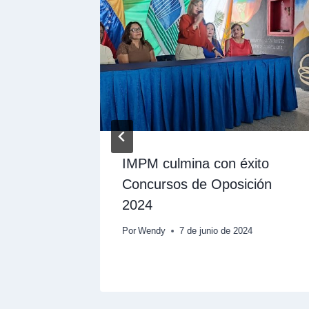
iciación
IMPM culmina con éxito
M
Concursos de Oposición
2024
de 2024
Por
Wendy
7 de junio de 2024