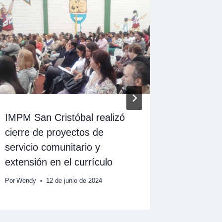
IMPM San Cristóbal realizó
UPEL ce
cierre de proyectos de
Coordin
servicio comunitario y
Comunic
extensión en el currículo
Corpora
Por
Wendy
12 de junio de 2024
Por
Wendy