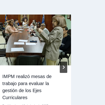
IMPM realizó mesas de
IMPM Ma
trabajo para evaluar la
a la UPE
gestión de los Ejes
vocacio
Curriculares
Por
Wendy