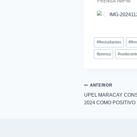
PRENSA IMPM.
#
#estudiantes
#
#i
#
prensa
#
sedecentr
ANTERIOR
UPEL MARACAY CONS
2024 COMO POSITIV