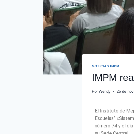
NOTICIAS IMPM
IMPM real
Por
Wendy
26 de nov
El Instituto de Me
Escuelas” «Sistema
número 74 y el día
su Sede Central.