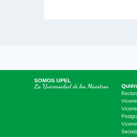
SOMOS UPEL
La Universidad de los Maestros
Quié
Rector
Vicerr
Vicerre
Postgr
Vicerr
Secret