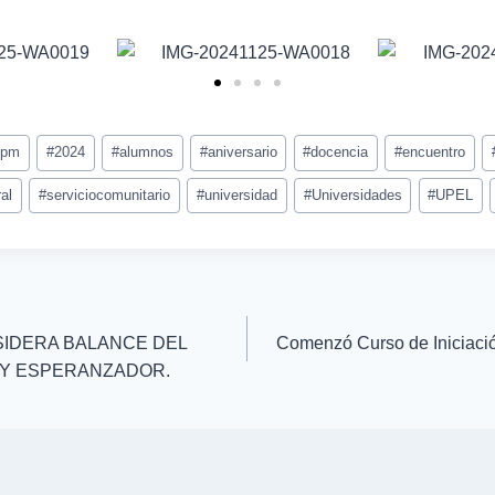
mpm
#
2024
#
alumnos
#
aniversario
#
docencia
#
encuentro
al
#
serviciocomunitario
#
universidad
#
Universidades
#
UPEL
IDERA BALANCE DEL
Comenzó Curso de Iniciació
O Y ESPERANZADOR.