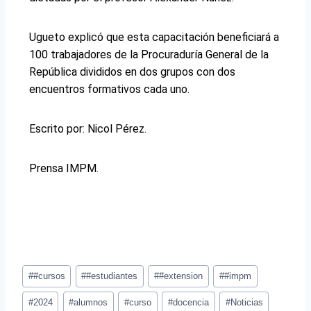
Ugueto explicó que esta capacitación beneficiará a
100 trabajadores de la Procuraduría General de la
República divididos en dos grupos con dos
encuentros formativos cada uno.
Escrito por: Nicol Pérez.
Prensa IMPM.
#
#cursos
#
#estudiantes
#
#extension
#
#impm
#
2024
#
alumnos
#
curso
#
docencia
#
Noticias