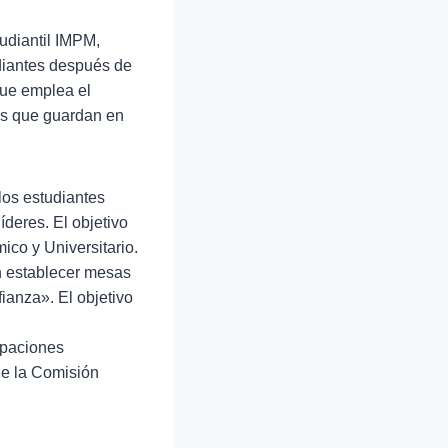
udiantil IMPM,
udiantes después de
que emplea el
vas que guardan en
los estudiantes
íderes. El objetivo
ico y Universitario.
n establecer mesas
fianza». El objetivo
upaciones
de la Comisión