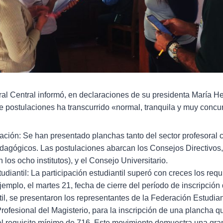
al Central informó, en declaraciones de su presidenta María H
e postulaciones ha transcurrido «normal, tranquila y muy concu
ación: Se han presentado planchas tanto del sector profesoral c
edagógicos. Las postulaciones abarcan los Consejos Directivos
los ocho institutos), y el Consejo Universitario.
diantil: La participación estudiantil superó con creces los req
jemplo, el martes 21, fecha de cierre del período de inscripción
til, se presentaron los representantes de la Federación Estudianti
ofesional del Magisterio, para la inscripción de una plancha q
el requisito mínimo de 716. Este movimiento demuestra una gran