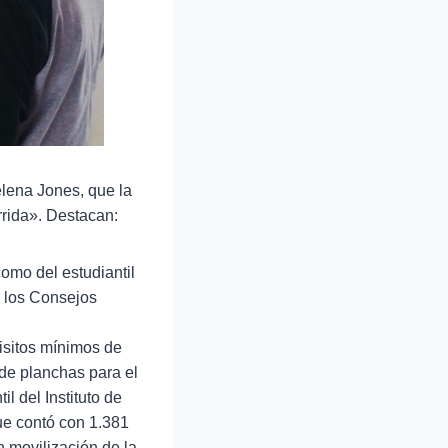
elena Jones, que la
rrida». Destacan:
omo del estudiantil
, los Consejos
uisitos mínimos de
 de planchas para el
l del Instituto de
ue contó con 1.381
 movilización de la