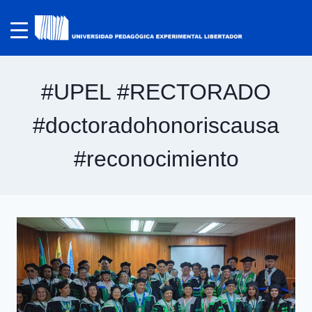
#UPEL #RECTORADO
#doctoradohonoriscausa
#reconocimiento