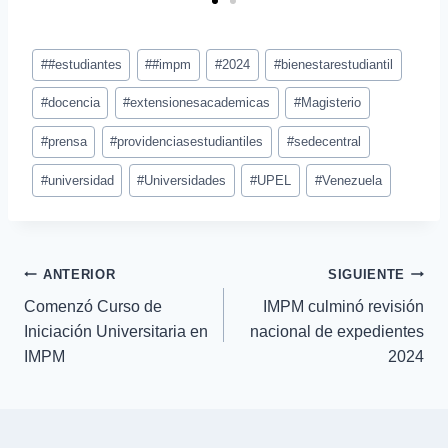
#
#estudiantes
#
#impm
#
2024
#
bienestarestudiantil
#
docencia
#
extensionesacademicas
#
Magisterio
#
prensa
#
providenciasestudiantiles
#
sedecentral
#
universidad
#
Universidades
#
UPEL
#
Venezuela
ANTERIOR
SIGUIENTE
Comenzó Curso de
IMPM culminó revisión
Iniciación Universitaria en
nacional de expedientes
IMPM
2024