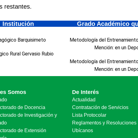
 restantes.
Institución
Grado Académico qu
gógico Barquisimeto
Metodología del Entrenamiento
Mención: en un Dep
ico Rural Gervasio Rubio
Metodología del Entrenamiento
Mención: en un Dep
nes Somos
De Interés
ado
Actualidad
ectorado de Docencia
Contratación de Servicios
ctorado de Investigación y
Lista Protocolar
ado
Reglamentos y Resoluciones
ectorado de Extensión
Ubícanos