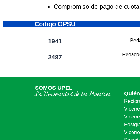
Compromiso de pago de cuotas
Código OPSU
Peda
1941
Pedagóg
2487
SOMOS UPEL
La Universidad de los Maestros
Quié
Rector
Vicerr
Vicerre
Postgr
Vicerr