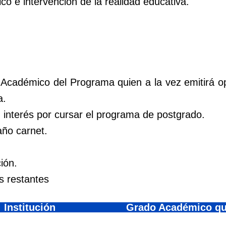
co e intervención de la realidad educativa.
 Académico del Programa quien a la vez emitirá o
a.
u interés por cursar el programa de postgrado.
año carnet.
ión.
 restantes
Institución
Grado Académico qu