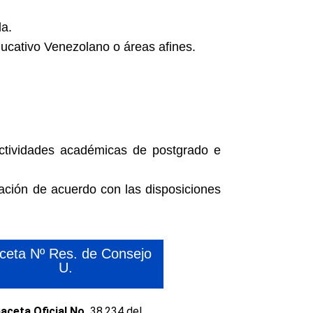
da.
Educativo Venezolano o áreas afines.
actividades académicas de postgrado e
gación de acuerdo con las disposiciones
ceta Nº Res. de Consejo
U.
aceta Oficial No.
38.234 del