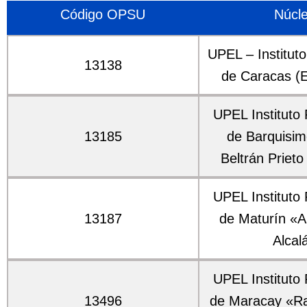
Código OPSU
Núcl
UPEL – Institut
13138
de Caracas (E
UPEL Instituto
13185
de Barquisim
Beltrán Prieto
UPEL Instituto
13187
de Maturín «An
Alcal
UPEL Instituto
13496
de Maracay «Ra