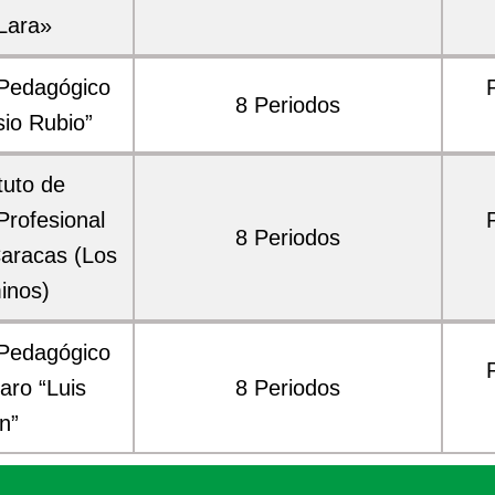
Lara»
 Pedagógico
8 Periodos
sio Rubio”
tuto de
Profesional
8 Periodos
Caracas (Los
inos)
 Pedagógico
aro “Luis
8 Periodos
n”