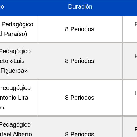
eo
Duración
o Pedagógico
8 Periodos
l Paraíso)
 Pedagógico
eto «Luis
8 Periodos
 Figueroa»
 Pedagógico
tonio Lira
8 Periodos
á»
 Pedagógico
fael Alberto
8 Periodos