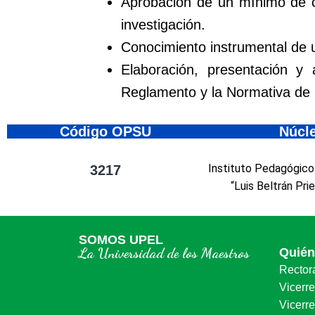
Aprobación de un mínimo de c
investigación.
Conocimiento instrumental de u
Elaboración, presentación y
Reglamento y la Normativa de 
Código OPSU
Núcl
Instituto Pedagógico
3217
“Luis Beltrán Pri
SOMOS UPEL
La Universidad de los Maestros
Quié
Rector
Vicerr
Vicerre