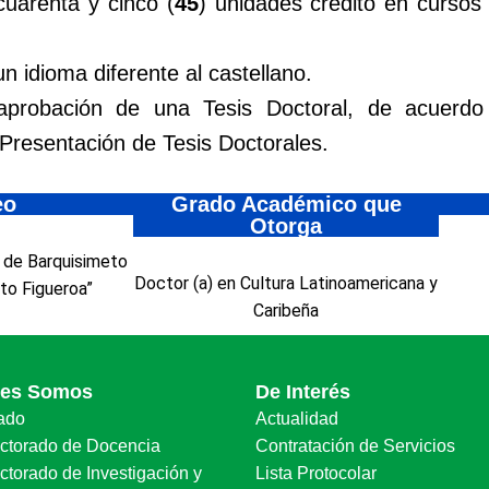
uarenta y cinco (
45
) unidades crédito en cursos
n idioma diferente al castellano.
 aprobación de una Tesis Doctoral, de acuerdo 
Presentación de Tesis Doctorales.
eo
Grado Académico que
Otorga
 de Barquisimeto
Doctor (a) en Cultura Latinoamericana y
eto Figueroa”
Caribeña
nes Somos
De Interés
ado
Actualidad
ectorado de Docencia
Contratación de Servicios
ctorado de Investigación y
Lista Protocolar