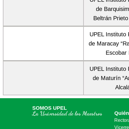
de Barquisim
Beltrán Prieto
UPEL Instituto
de Maracay “Ra
Escobar 
UPEL Instituto
de Maturín “An
Alcal
SOMOS UPEL
La Universidad de los Maestros
Quié
Rector
Vicerr