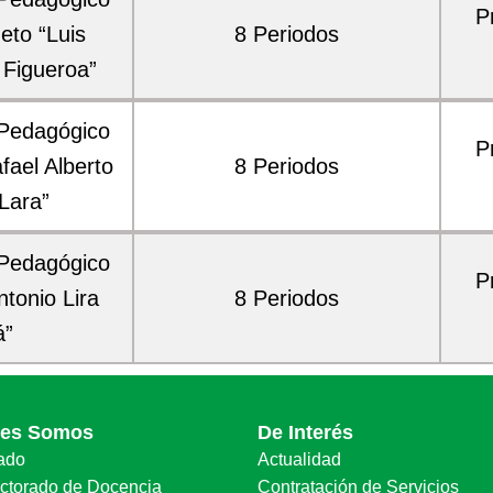
P
eto “Luis
8 Periodos
 Figueroa”
 Pedagógico
P
fael Alberto
8 Periodos
Lara”
 Pedagógico
P
tonio Lira
8 Periodos
á”
nes Somos
De Interés
ado
Actualidad
ectorado de Docencia
Contratación de Servicios