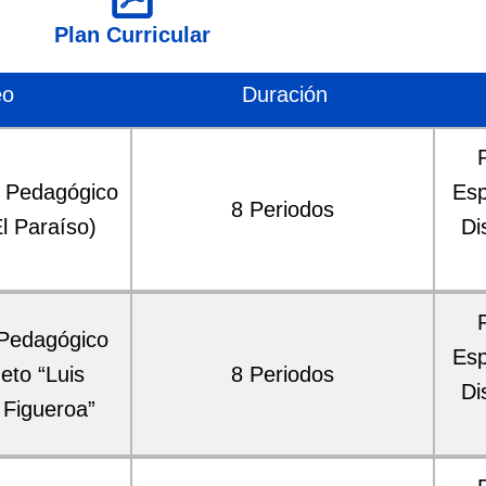
Plan Curricular
eo
Duración
o Pedagógico
Esp
8 Periodos
l Paraíso)
Di
 Pedagógico
Esp
eto “Luis
8 Periodos
Di
 Figueroa”